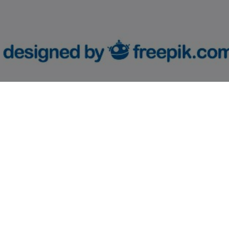
Продажа монолитного ПК:
+7 930 687 30 70
+7 910 8
Продажа снеговых лопат:
+7 910 898 51 47
+7 910 8
АДРЕС:
Нижегородская обл.,