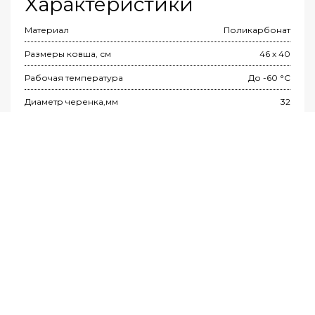
Xарактеристики
Материал
Поликарбонат
Размеры ковша, см
46 х 40
Рабочая температура
До -60 °C
Диаметр черенка,мм
32
Вес ковша, кг
1,15
УЗНАТЬ ЦЕНУ
Инструкция по сборке и эксплуатации лопат
из поликарбоната