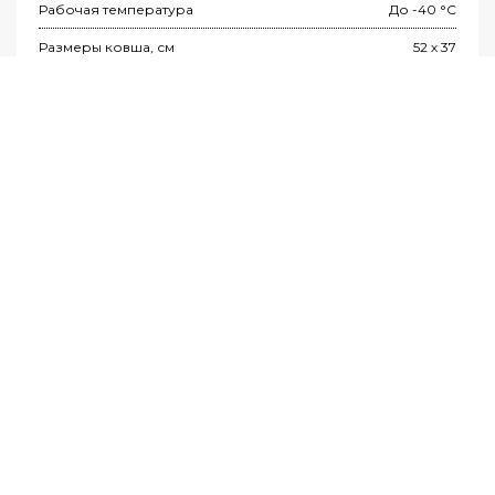
Рабочая температура
До -40 °C
Размеры ковша, см
52 х 37
Глубина ковша, см
8
УЗНАТЬ ЦЕНУ